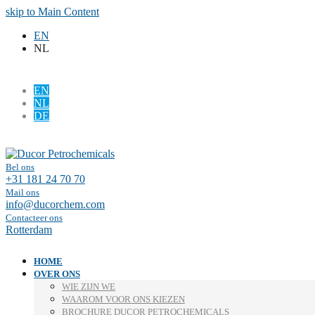
skip to Main Content
EN
NL
EN
NL
DE
Facebook
LinkedIn
Bel ons
+31 181 24 70 70
Mail ons
info@ducorchem.com
Contacteer ons
Rotterdam
HOME
OVER ONS
WIE ZIJN WE
WAAROM VOOR ONS KIEZEN
BROCHURE DUCOR PETROCHEMICALS