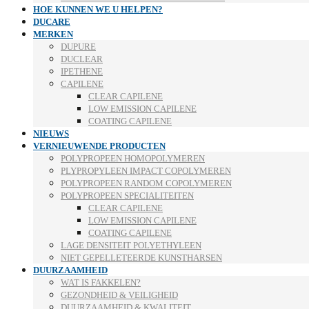
HOE KUNNEN WE U HELPEN?
DUCARE
MERKEN
DUPURE
DUCLEAR
IPETHENE
CAPILENE
CLEAR CAPILENE
LOW EMISSION CAPILENE
COATING CAPILENE
NIEUWS
VERNIEUWENDE PRODUCTEN
POLYPROPEEN HOMOPOLYMEREN
PLYPROPYLEEN IMPACT COPOLYMEREN
POLYPROPEEN RANDOM COPOLYMEREN
POLYPROPEEN SPECIALITEITEN
CLEAR CAPILENE
LOW EMISSION CAPILENE
COATING CAPILENE
LAGE DENSITEIT POLYETHYLEEN
NIET GEPELLETEERDE KUNSTHARSEN
DUURZAAMHEID
WAT IS FAKKELEN?
GEZONDHEID & VEILIGHEID
DUURZAAMHEID & KWALITEIT