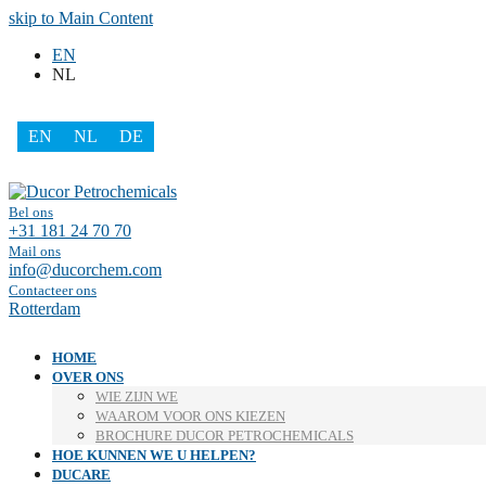
skip to Main Content
EN
NL
EN
NL
DE
Facebook
LinkedIn
Bel ons
+31 181 24 70 70
Mail ons
info@ducorchem.com
Contacteer ons
Rotterdam
HOME
OVER ONS
WIE ZIJN WE
WAAROM VOOR ONS KIEZEN
BROCHURE DUCOR PETROCHEMICALS
HOE KUNNEN WE U HELPEN?
DUCARE