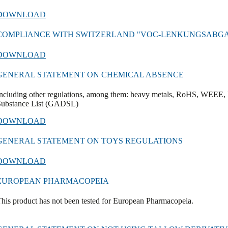
DOWNLOAD
COMPLIANCE WITH SWITZERLAND "VOC-LENKUNGSABG
DOWNLOAD
GENERAL STATEMENT ON CHEMICAL ABSENCE
ncluding other regulations, among them: heavy metals, RoHS, WEEE, 
Substance List (GADSL)
DOWNLOAD
GENERAL STATEMENT ON TOYS REGULATIONS
DOWNLOAD
EUROPEAN PHARMACOPEIA
his product has not been tested for European Pharmacopeia.