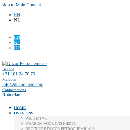
skip to Main Content
EN
NL
EN
NL
DE
Facebook
LinkedIn
Bel ons
+31 181 24 70 70
Mail ons
info@ducorchem.com
Contacteer ons
Rotterdam
HOME
OVER ONS
WIE ZIJN WE
WAAROM VOOR ONS KIEZEN
BROCHURE DUCOR PETROCHEMICALS