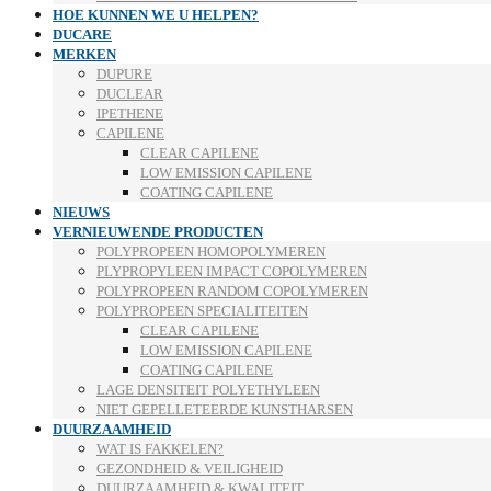
HOE KUNNEN WE U HELPEN?
DUCARE
MERKEN
DUPURE
DUCLEAR
IPETHENE
CAPILENE
CLEAR CAPILENE
LOW EMISSION CAPILENE
COATING CAPILENE
NIEUWS
VERNIEUWENDE PRODUCTEN
POLYPROPEEN HOMOPOLYMEREN
PLYPROPYLEEN IMPACT COPOLYMEREN
POLYPROPEEN RANDOM COPOLYMEREN
POLYPROPEEN SPECIALITEITEN
CLEAR CAPILENE
LOW EMISSION CAPILENE
COATING CAPILENE
LAGE DENSITEIT POLYETHYLEEN
NIET GEPELLETEERDE KUNSTHARSEN
DUURZAAMHEID
WAT IS FAKKELEN?
GEZONDHEID & VEILIGHEID
DUURZAAMHEID & KWALITEIT