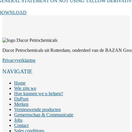
GENERAL STATEMENT ON NOT USING TALLOW DERIVATIVE
DOWNLOAD
Ducor Petrochemicals uit Rotterdam, onderdeel van de BAZAN Group
Privacyverklaring
NAVIGATIE
Home
Wie zijn we
Hoe kunnen we u helpen?
DuPure
Merken
Vernieuwende producten
Gemeenschap & Communicatie
Jobs
Contact
Sales conditions