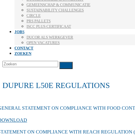
GEMEENSCHAP & COMMUNICATIE
SUSTAINABILITY CHALLENGES
CIRCLE
PRS PALLETS
ISCC PLUS CERTIFICAAT
JOBS
DUCOR ALS WERKGEVER
OPEN VACATURES
CONTACT
ZOEKEN
Zoeken
Verzenden
DUPURE L50E REGULATIONS
GENERAL STATEMENT ON COMPLIANCE WITH FOOD CON
DOWNLOAD
STATEMENT ON COMPLIANCE WITH REACH REGULATION (EC