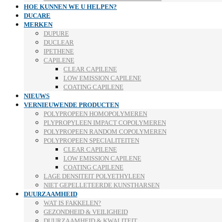
HOE KUNNEN WE U HELPEN?
DUCARE
MERKEN
DUPURE
DUCLEAR
IPETHENE
CAPILENE
CLEAR CAPILENE
LOW EMISSION CAPILENE
COATING CAPILENE
NIEUWS
VERNIEUWENDE PRODUCTEN
POLYPROPEEN HOMOPOLYMEREN
PLYPROPYLEEN IMPACT COPOLYMEREN
POLYPROPEEN RANDOM COPOLYMEREN
POLYPROPEEN SPECIALITEITEN
CLEAR CAPILENE
LOW EMISSION CAPILENE
COATING CAPILENE
LAGE DENSITEIT POLYETHYLEEN
NIET GEPELLETEERDE KUNSTHARSEN
DUURZAAMHEID
WAT IS FAKKELEN?
GEZONDHEID & VEILIGHEID
DUURZAAMHEID & KWALITEIT