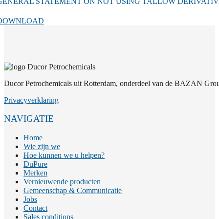
GENERAL STATEMENT ON NOT USING TALLOW DERIVATIVE
DOWNLOAD
Ducor Petrochemicals uit Rotterdam, onderdeel van de BAZAN Group
Privacyverklaring
NAVIGATIE
Home
Wie zijn we
Hoe kunnen we u helpen?
DuPure
Merken
Vernieuwende producten
Gemeenschap & Communicatie
Jobs
Contact
Sales conditions