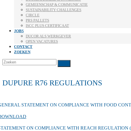
GEMEENSCHAP & COMMUNICATIE
SUSTAINABILITY CHALLENGES
CIRCLE
PRS PALLETS
ISCC PLUS CERTIFICAAT
JOBS
DUCOR ALS WERKGEVER
OPEN VACATURES
CONTACT
ZOEKEN
Zoeken
Verzenden
DUPURE R76 REGULATIONS
GENERAL STATEMENT ON COMPLIANCE WITH FOOD CON
DOWNLOAD
STATEMENT ON COMPLIANCE WITH REACH REGULATION (EC