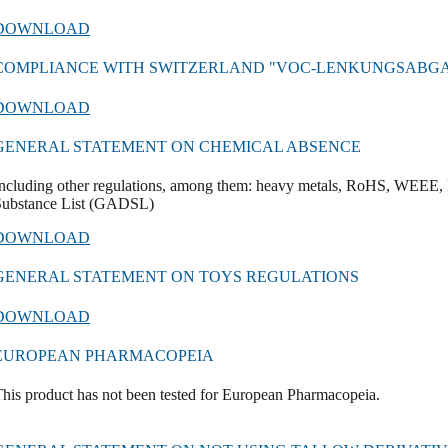
DOWNLOAD
COMPLIANCE WITH SWITZERLAND "VOC-LENKUNGSABG
DOWNLOAD
GENERAL STATEMENT ON CHEMICAL ABSENCE
ncluding other regulations, among them: heavy metals, RoHS, WEEE, 
Substance List (GADSL)
DOWNLOAD
GENERAL STATEMENT ON TOYS REGULATIONS
DOWNLOAD
EUROPEAN PHARMACOPEIA
his product has not been tested for European Pharmacopeia.