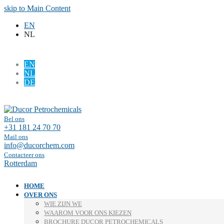
skip to Main Content
EN
NL
EN
NL
DE
Facebook
LinkedIn
Bel ons
+31 181 24 70 70
Mail ons
info@ducorchem.com
Contacteer ons
Rotterdam
HOME
OVER ONS
WIE ZIJN WE
WAAROM VOOR ONS KIEZEN
BROCHURE DUCOR PETROCHEMICALS