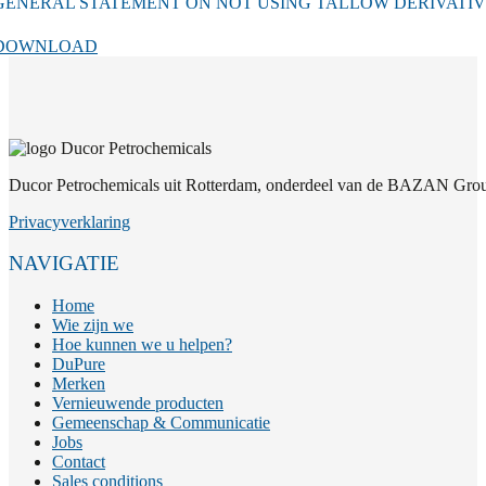
GENERAL STATEMENT ON NOT USING TALLOW DERIVATIVE
DOWNLOAD
Ducor Petrochemicals uit Rotterdam, onderdeel van de BAZAN Group
Privacyverklaring
NAVIGATIE
Home
Wie zijn we
Hoe kunnen we u helpen?
DuPure
Merken
Vernieuwende producten
Gemeenschap & Communicatie
Jobs
Contact
Sales conditions