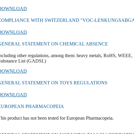
DOWNLOAD
COMPLIANCE WITH SWITZERLAND "VOC-LENKUNGSABG
DOWNLOAD
GENERAL STATEMENT ON CHEMICAL ABSENCE
ncluding other regulations, among them: heavy metals, RoHS, WEEE, 
Substance List (GADSL)
DOWNLOAD
GENERAL STATEMENT ON TOYS REGULATIONS
DOWNLOAD
EUROPEAN PHARMACOPEIA
his product has not been tested for European Pharmacopeia.