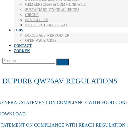
GEMEENSCHAP & COMMUNICATIE
SUSTAINABILITY CHALLENGES
CIRCLE
PRS PALLETS
ISCC PLUS CERTIFICAAT
JOBS
DUCOR ALS WERKGEVER
OPEN VACATURES
CONTACT
ZOEKEN
Zoeken
Verzenden
DUPURE QW76AV REGULATIONS
GENERAL STATEMENT ON COMPLIANCE WITH FOOD CON
DOWNLOAD
STATEMENT ON COMPLIANCE WITH REACH REGULATION (EC