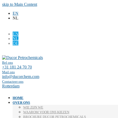
skip to Main Content
EN
NL
EN
NL
DE
Facebook
LinkedIn
Bel ons
+31 181 24 70 70
Mail ons
info@ducorchem.com
Contacteer ons
Rotterdam
HOME
OVER ONS
WIE ZIJN WE
WAAROM VOOR ONS KIEZEN
BROCHURE DUCOR PETROCHEMICALS