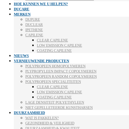
HOE KUNNEN WE U HELPEN?
DUCARE
MERKEN
DUPURE
DUCLEAR
IPETHENE
CAPILENE
CLEAR CAPILENE
LOW EMISSION CAPILENE
COATING CAPILENE
NIEUWS
VERNIEUWENDE PRODUCTEN
POLYPROPEEN HOMOPOLYMEREN
PLYPROPYLEEN IMPACT COPOLYMEREN
POLYPROPEEN RANDOM COPOLYMEREN
POLYPROPEEN SPECIALITEITEN
CLEAR CAPILENE
LOW EMISSION CAPILENE
COATING CAPILENE
LAGE DENSITEIT POLYETHYLEEN
NIET GEPELLETEERDE KUNSTHARSEN
DUURZAAMHEID
WAT IS FAKKELEN?
GEZONDHEID & VEILIGHEID
DUURZAAMHEID & KWALITEIT