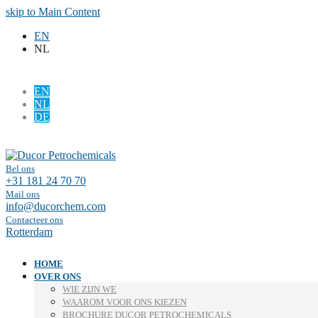
skip to Main Content
EN
NL
EN
NL
DE
Facebook
LinkedIn
Bel ons
+31 181 24 70 70
Mail ons
info@ducorchem.com
Contacteer ons
Rotterdam
HOME
OVER ONS
WIE ZIJN WE
WAAROM VOOR ONS KIEZEN
BROCHURE DUCOR PETROCHEMICALS