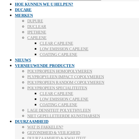
HOE KUNNEN WE U HELPEN?
DUCARE
MERKEN
DUPURE
DUCLEAR
IPETHENE
CAPILENE
CLEAR CAPILENE
LOW EMISSION CAPILENE
COATING CAPILENE
NIEUWS
VERNIEUWENDE PRODUCTEN
POLYPROPEEN HOMOPOLYMEREN
PLYPROPYLEEN IMPACT COPOLYMEREN
POLYPROPEEN RANDOM COPOLYMEREN
POLYPROPEEN SPECIALITEITEN
CLEAR CAPILENE
LOW EMISSION CAPILENE
COATING CAPILENE
LAGE DENSITEIT POLYETHYLEEN
NIET GEPELLETEERDE KUNSTHARSEN
DUURZAAMHEID
WAT IS FAKKELEN?
GEZONDHEID & VEILIGHEID
DUURZAAMHEID & KWALITEIT