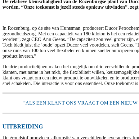
De relatieve kleinschaligheid van de Rozenburgse plant van Duco
worden. “Onze toekomst is jezelf steeds opnieuw uitvinden”, ze
In Rozenburg, op de site van Huntsman, produceert Ducor Petrochemi
gezondheidszorg. Met een capaciteit van 180 kiloton is het een relatie
worden”, zegt CEO Ann Geens. “De capaciteit zou veel groter zijn, en
Toch biedt juist die ‘oude’ opzet Ducor veel voordelen, stelt Geens. 
onze runs van 100 ton veel flexibeler en kunnen sneller anticiperen o
product leveren.”
De drie productielijnen maken het mogelijk om drie verschillende prod
klanten, met name in het mkb, die flexibiliteit willen, keuzemogelij
klant ons vraagt om een nieuw product te ontwikkelen en te producere
snel schakelen. Die interactie is voor ons essentieel. Onze toekomst i
“ALS EEN KLANT ONS VRAAGT OM EEN NIEUW 
UITBREIDING
De grondstof propyleen, afkomstig van verschillende leveranciers, ko