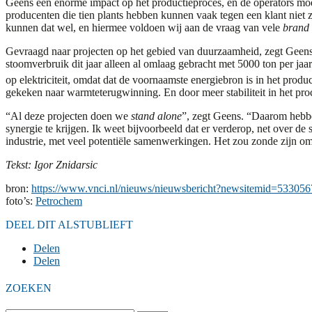
Geens een enorme impact op het productieproces, en de operators moest
producenten die tien plants hebben kunnen vaak tegen een klant niet z
kunnen dat wel, en hiermee voldoen wij aan de vraag van vele
brand
Gevraagd naar projecten op het gebied van duurzaamheid, zegt Geens: 
stoomverbruik dit jaar alleen al omlaag gebracht met 5000 ton per ja
op elektriciteit, omdat dat de voornaamste energiebron is in het produc
gekeken naar warmteterugwinning. En door meer stabiliteit in het pro
“Al deze projecten doen we
stand alone
”, zegt Geens. “Daarom hebbe
synergie te krijgen. Ik weet bijvoorbeeld dat er verderop, net over de
industrie, met veel potentiële samenwerkingen. Het zou zonde zijn om
Tekst: Igor Znidarsic
bron:
https://www.vnci.nl/nieuws/nieuwsbericht?newsitemid=53305
foto’s:
Petrochem
DEEL DIT ALSTUBLIEFT
Delen
Delen
ZOEKEN