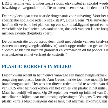
BRZO-regime valt. Utilities zoals stoom, elektriciteit en stikstof wo
bewaking en wegonderhoud. De maintenancewerkzaamheden doet Du
De propyleen gaat eerst naar de droger-unit voor zuivering. Voor het
specificatie nodig die redelijk strak staat”, aldus Geens. “De zuiver
heeft in dit verband het plan om op een stuk braakliggend grond een u
verschillende kwaliteiten gas aankunnen, dus ook van een lagere kost
met een externe (logistieke) partij.
De polymerisatie tot polypropyleen vindt met behulp van een katalys
(samen met toegevoegde additieven) wordt opgesmolten en geëxtrudeer
“Sommige klanten kochten granulaat en vermaalden dit tot poeder. Omda
energiekosten en het verlaagt de kostprijs.”
PLASTIC KORRELS IN MILIEU
Ducor kwam recent in het nieuws vanwege een handhavingsverzoek i
omgeving met plastic korrels. Ann Geens merkte toen hoe moeilijk het
brancheorganisatie. Het was een directe reden om lid te worden van
van OCS over het voorkomen van het verlies van plastic in het milieu.
Maar het bedrijf wil meer. Op 29 september wordt op initiatief van D
met elkaar te kijken naar toekomstige oplossingen. Volgens Geens zij
plastic korrels blijkt overigens dat ze lang niet allemaal afkomstig 