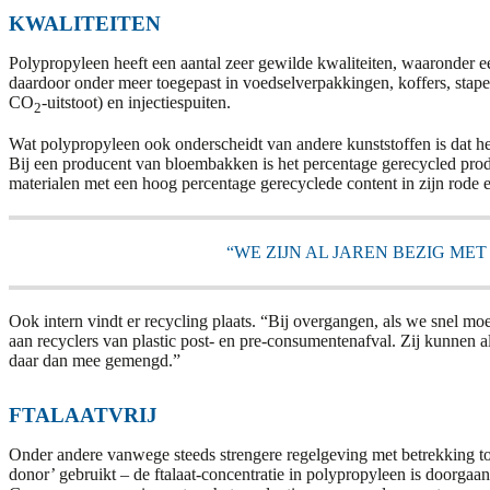
KWALITEITEN
Polypropyleen heeft een aantal zeer gewilde kwaliteiten, waaronder ee
daardoor onder meer toegepast in voedselverpakkingen, koffers, stap
CO
-uitstoot) en injectiespuiten.
2
Wat polypropyleen ook onderscheidt van andere kunststoffen is dat he
Bij een producent van bloembakken is het percentage gerecycled produ
materialen met een hoog percentage gerecyclede content in zijn rode
“WE ZIJN AL JAREN BEZIG ME
Ook intern vindt er recycling plaats. “Bij overgangen, als we snel mo
aan recyclers van plastic post- en pre-consumentenafval. Zij kunnen a
daar dan mee gemengd.”
FTALAATVRIJ
Onder andere vanwege steeds strengere regelgeving met betrekking tot
donor’ gebruikt – de ftalaat-concentratie in polypropyleen is doorgaan