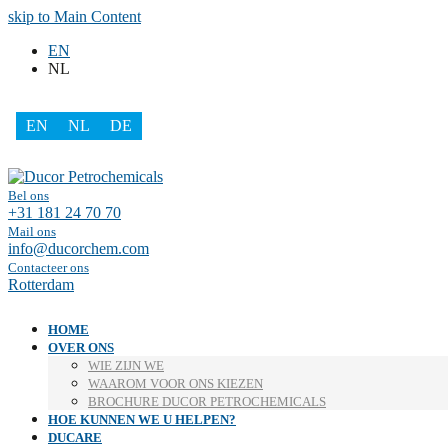
skip to Main Content
EN
NL
EN
NL
DE
Facebook
LinkedIn
Bel ons
+31 181 24 70 70
Mail ons
info@ducorchem.com
Contacteer ons
Rotterdam
HOME
OVER ONS
WIE ZIJN WE
WAAROM VOOR ONS KIEZEN
BROCHURE DUCOR PETROCHEMICALS
HOE KUNNEN WE U HELPEN?
DUCARE