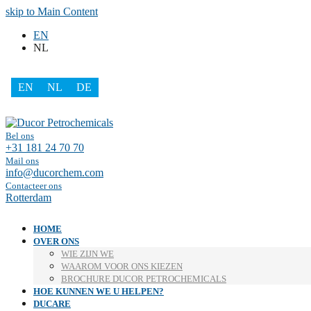
skip to Main Content
EN
NL
EN
NL
DE
Facebook
LinkedIn
Bel ons
+31 181 24 70 70
Mail ons
info@ducorchem.com
Contacteer ons
Rotterdam
HOME
OVER ONS
WIE ZIJN WE
WAAROM VOOR ONS KIEZEN
BROCHURE DUCOR PETROCHEMICALS
HOE KUNNEN WE U HELPEN?
DUCARE